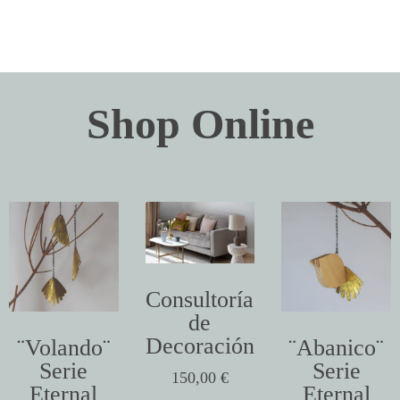
Shop Online
Consultoría
de
Decoración
¨Volando¨
¨Abanico¨
Serie
Serie
150,00
€
Eternal
Eternal