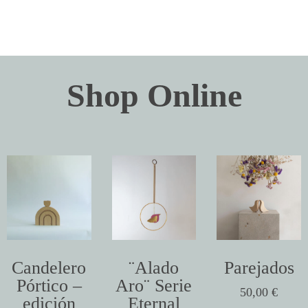
Shop Online
Candelero
¨Alado
Parejados
Pórtico –
Aro¨ Serie
50,00
€
edición
Eternal