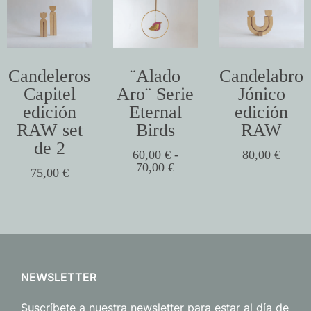
Candeleros
¨Alado
Candelabro
Capitel
Aro¨ Serie
Jónico
edición
Eternal
edición
RAW set
Birds
RAW
de 2
60,00
€
-
80,00
€
70,00
€
75,00
€
NEWSLETTER
Suscríbete a nuestra newsletter para estar al día de