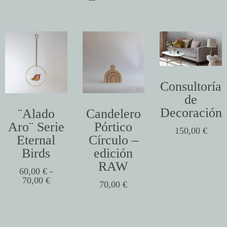
Consultoría
de
Decoración
¨Alado
Candelero
Aro¨ Serie
Pórtico
150,00
€
Eternal
Círculo –
Birds
edición
RAW
60,00
€
-
70,00
€
70,00
€