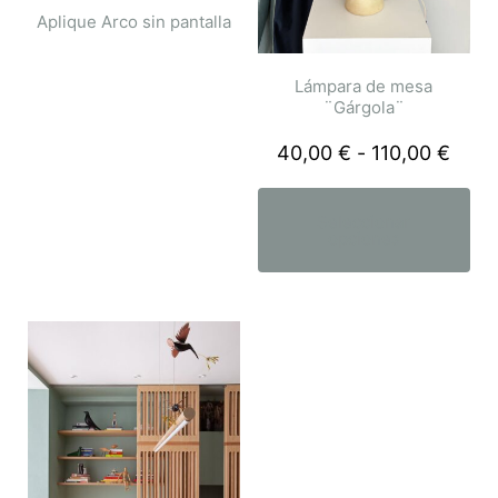
Aplique Arco sin pantalla
Lámpara de mesa
¨Gárgola¨
40,00
€
-
110,00
€
Seleccionar
opciones